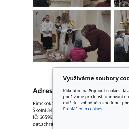
Využíváme soubory coo
Adresa
Kliknutím na Přijmout cookies dáv
používáme pro lepší fungování naš
můžete svobodně rozhodnout pod t
Římskokatolická farnost Prace
Prohlášení o cookies.
Školní 347, 664 58 Prace
IČ: 66599148
dat.schránka 6ep9dtk