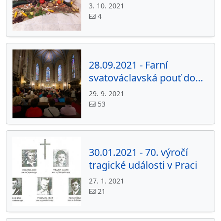
3. 10. 2021
4
28.09.2021 - Farní
svatováclavská pouť do
Olomouce
29. 9. 2021
53
30.01.2021 - 70. výročí
tragické události v Praci
27. 1. 2021
21