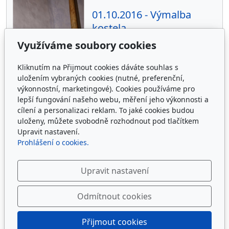
01.10.2016 - Výmalba
kostela
Využíváme soubory cookies
1. 10. 2016
9
Kliknutím na Přijmout cookies dáváte souhlas s
uložením vybraných cookies (nutné, preferenční,
výkonnostní, marketingové). Cookies používáme pro
lepší fungování našeho webu, měření jeho výkonnosti a
cílení a personalizaci reklam. To jaké cookies budou
uloženy, můžete svobodně rozhodnout pod tlačítkem
Upravit nastavení.
Adresa
Prohlášení o cookies.
Římskokatolická farnost Prace
Upravit nastavení
Školní 347, 664 58 Prace
IČ: 66599148
dat.schránka 6ep9dtk
Odmítnout cookies
Přijmout cookies