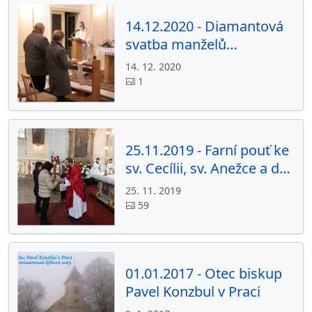
14.12.2020 - Diamantová
svatba manželů
Kněžíčkových
14. 12. 2020
1
25.11.2019 - Farní pouť ke
sv. Cecílii, sv. Anežce a do
Mikulova
25. 11. 2019
59
01.01.2017 - Otec biskup
Pavel Konzbul v Praci