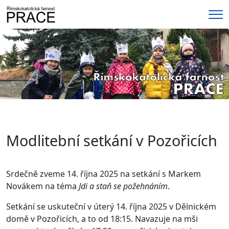
Me
Modlitební setkání v Pozořicích
Srdečně zveme
14. října 2025 na setkání s Markem
Novákem
na téma
Jdi a staň se požehnáním
.
Setkání se uskuteční v úterý 14. října 2025 v Dělnickém
domě v Pozořicích, a to od 18:15. Navazuje na mši