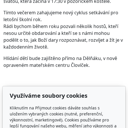
svatou, která začíná v 17:30 v pozořickém kostele.
Tímto večerem zahajujeme nový cyklus setkávání pro
letošní školní rok.
Rádi bychom během roku pozvali několik hostů, kteří
nesou určité obdarování a kteří se s námi mohou
podělit o to, jak Boží dary rozpoznávat, rozvíjet a žít je v
každodenním životě.
Hlídání dětí bude zajištěno
přímo na Dělňáku, v nově
opraveném mateřském centru Človíček.
https://www.dekanstvi.cz/slapanice/2025-10-01-
pozvani-na-modlitebni-setkani-s-markem-novakem/
Využíváme soubory cookies
https://www.farnostpozorice.cz/jdi-a-stan-se-
Kliknutím na Přijmout cookies dáváte souhlas s
pozehnanim
uložením vybraných cookies (nutné, preferenční,
výkonnostní, marketingové). Cookies používáme pro
lepší fungování našeho webu, měření jeho výkonnosti a